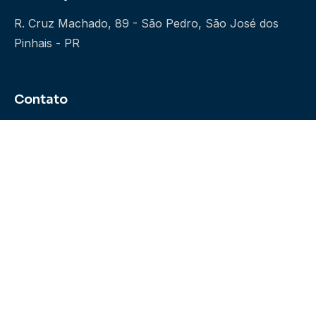
R. Cruz Machado, 89 - São Pedro, São José dos
Pinhais - PR
Contato
41 3383-0120
contato@argoarcondicionado.com.br
Support
Central de Ajuda
Trabalhe Conosco
FAQs